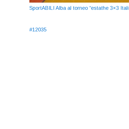
SportABILI Alba al torneo “estathe 3×3 Ital
#12035