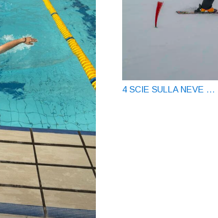
4 SCIE SULLA NEVE … e t