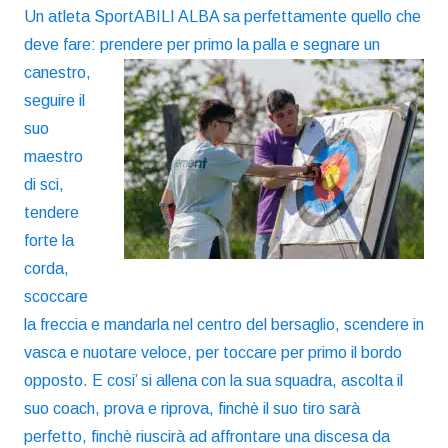
Un atleta SportABILI ALBA sa perfettamente quello che
deve fare:
prendere per primo la palla e segnare un
canestro,
seguire il
suo
maestro
di sci,
tendere
forte la
corda,
scoccare
la freccia e mandarla nel centro del bersaglio, scendere in
vasca e nuotare veloce, per toccare per primo il bordo
opposto.
E cosi’ si allena con la sua squadra, ascolta il
suo coach, prova e riprova, finchè il suo tiro sarà
perfetto, finchè riuscirà ad affrontare una discesa da