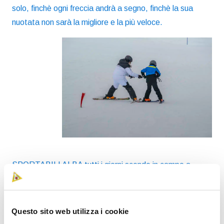
solo, finchè ogni freccia andrà a segno, finchè la sua
nuotata non sarà la migliore e la più veloce.
SPORTABILI ALBA tutti i giorni scende in campo a
fianco dei propri atleti, e li aiuta a vincere!!! Se ti stai
chiedendo se anche tu puoi fare qualcosa per loro la
risposta e’
“
SI, puoi!” ,
DONANDO IL TUO 5 X 1000!!
Questo sito web utilizza i cookie