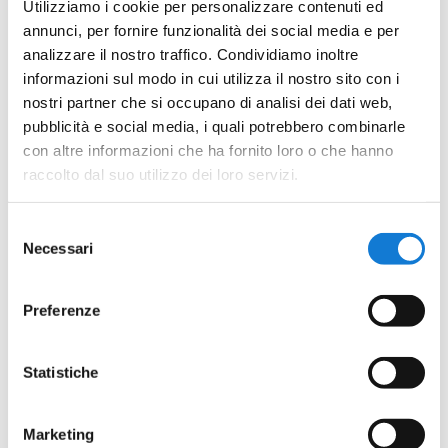
Utilizziamo i cookie per personalizzare contenuti ed
annunci, per fornire funzionalità dei social media e per
analizzare il nostro traffico. Condividiamo inoltre
informazioni sul modo in cui utilizza il nostro sito con i
nostri partner che si occupano di analisi dei dati web,
pubblicità e social media, i quali potrebbero combinarle
con altre informazioni che ha fornito loro o che hanno
raccolto dal suo utilizzo dei loro servizi.
Selezione
Necessari
del
E potrai aiutare Andrea, Mattia, Francesca, Enrico,
consenso
Elisa, Matilde, Silvio, Francesco, Veronica, Chiara,
Preferenze
Samunela, Michele, Carlo, Stefano, Luigi, e tutti gli altri
310 ATLETI che SportABILI Alba segue, a praticare il
Statistiche
loro sport preferito!
Marketing