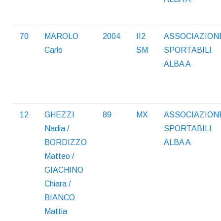
70
MAROLO
2004
II2
ASSOCIAZION
Carlo
SM
SPORTABILI
ALBA A
12
GHEZZI
89
MX
ASSOCIAZION
Nadia /
SPORTABILI
BORDIZZO
ALBA A
Matteo /
GIACHINO
Chiara /
BIANCO
Mattia