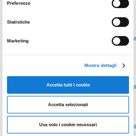
Preferenze
ALBA A
Statistiche
68
GHEZZI
2002
II1
ASSOCIAZION
Marketing
Nadia
SF
SPORTABILI
ALBA A
Mostra dettagli
Accetta tutti i cookie
69
GIACHINO
2004
II3
ASSOCIAZION
Chiara
JF
SPORTABILI
ALBA A
Accetta selezionati
Usa solo i cookie necessari
69
GIACHINO
2004
II3
ASSOCIAZION
Chiara
JF
SPORTABILI