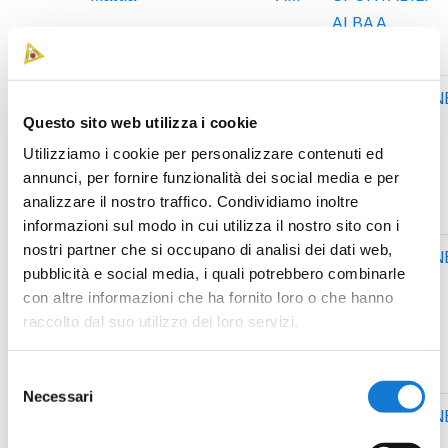
ALBA A
67
BORDIZZO
2006
II1
ASSOCIAZION
Questo sito web utilizza i cookie
Matteo
JM
SPORTABILI
Utilizziamo i cookie per personalizzare contenuti ed
ALBA A
annunci, per fornire funzionalità dei social media e per
analizzare il nostro traffico. Condividiamo inoltre
informazioni sul modo in cui utilizza il nostro sito con i
nostri partner che si occupano di analisi dei dati web,
67
BORDIZZO
2006
II1
ASSOCIAZION
pubblicità e social media, i quali potrebbero combinarle
Matteo
JM
SPORTABILI
con altre informazioni che ha fornito loro o che hanno
ALBA A
raccolto dal suo utilizzo dei loro servizi.
Selezione
Necessari
del
68
GHEZZI
2002
II1
ASSOCIAZION
consenso
Nadia
SF
SPORTABILI