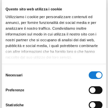
adrenalinico, diverso da quello solito a cui sono abituati e
davanti ad un folto pubblico pronto ad applaudirli. Poco
Questo sito web utilizza i cookie
importa se non era in palio una vittoria, se non c’era da
Utilizziamo i cookie per personalizzare contenuti ed
mantenere una posizione di classifica: la presenza dei
annunci, per fornire funzionalità dei social media e per
analizzare il nostro traffico. Condividiamo inoltre
tanti campioni, i riflettori puntati, il pubblico, la bella
informazioni sul modo in cui utilizza il nostro sito con i
confusione generata dall’evento, tutto ha contribuito a
nostri partner che si occupano di analisi dei dati web,
rendere questa giornata indimenticabile.
pubblicità e social media, i quali potrebbero combinarle
con altre informazioni che ha fornito loro o che hanno
Ancora
raccolto dal suo utilizzo dei loro servizi.
una
Selezione
Necessari
del
consenso
Preferenze
Statistiche