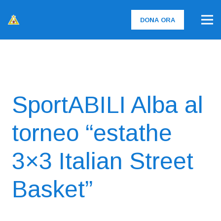
DONA ORA
SportABILI Alba al
torneo “estathe
3×3 Italian Street
Basket”