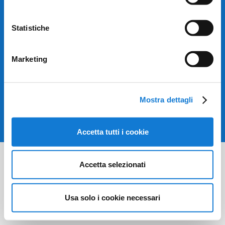
C.F. 90037680049
P.I. 03291510042
Tel.
0173 615670
–
366 9943748
Statistiche
Privacy Policy
–
Cookie Policy
info@sportabilialba.org
Marketing
Seguici su
Mostra dettagli
Design & website: Sistemi Tre S.r.l.
Accetta tutti i cookie
Accetta selezionati
Usa solo i cookie necessari