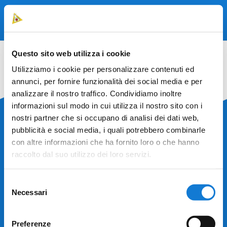
DONA ORA
Questo sito web utilizza i cookie
Utilizziamo i cookie per personalizzare contenuti ed
annunci, per fornire funzionalità dei social media e per
analizzare il nostro traffico. Condividiamo inoltre
informazioni sul modo in cui utilizza il nostro sito con i
nostri partner che si occupano di analisi dei dati web,
pubblicità e social media, i quali potrebbero combinarle
DONA IL TUO
5X1000
con altre informazioni che ha fornito loro o che hanno
raccolto dal suo utilizzo dei loro servizi.
Selezione
Necessari
del
SportABILI Alba APS ASD
consenso
Via Fontanassa, 15 Roddi (CN)
Preferenze