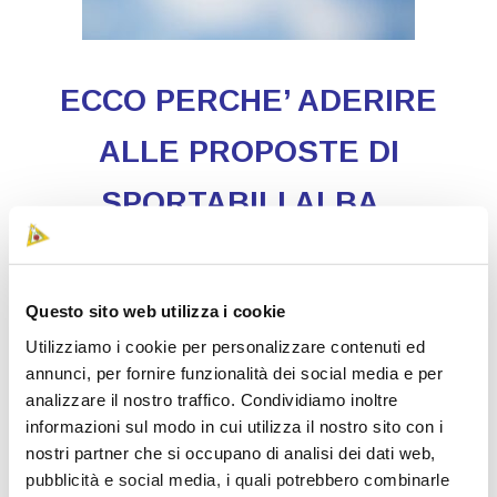
ECCO PERCHE’ ADERIRE
ALLE PROPOSTE DI
SPORTABILI ALBA .
SportABILI Alba
è convinta che l’attività sportiva
contribuisca alla crescita personale e sociale delle
Questo sito web utilizza i cookie
persone con disabilità, e sia uno strumento utile alla
Utilizziamo i cookie per personalizzare contenuti ed
crescita dell’autostima, all’integrazione sociale e alla
annunci, per fornire funzionalità dei social media e per
crescita dell’autonomia dei ragazzi.
analizzare il nostro traffico. Condividiamo inoltre
informazioni sul modo in cui utilizza il nostro sito con i
SportABILI Alba
può perseguire il proprio progetto e
nostri partner che si occupano di analisi dei dati web,
garantire la proposta e l ‘organizzazione delle diverse
pubblicità e social media, i quali potrebbero combinarle